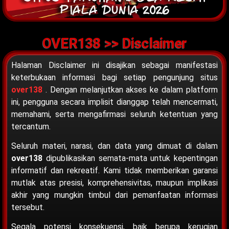
OVER138 >> Disclaimer
Halaman Disclaimer ini disajikan sebagai manifestasi
keterbukaan informasi bagi setiap pengunjung situs
over138
. Dengan melanjutkan akses ke dalam platform
ini, pengguna secara implisit dianggap telah mencermati,
memahami, serta mengafirmasi seluruh ketentuan yang
tercantum.
Seluruh materi, narasi, dan data yang dimuat di dalam
over138
dipublikasikan semata-mata untuk kepentingan
informatif dan rekreatif. Kami tidak memberikan garansi
mutlak atas presisi, komprehensivitas, maupun implikasi
akhir yang mungkin timbul dari pemanfaatan informasi
tersebut.
Segala potensi konsekuensi, baik berupa kerugian